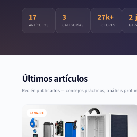
17
3
27k+
2 
ARTÍCULOS
CATEGORÍAS
LECTORES
GAR
Últimos artículos
Recién publicados — consejos prácticos, análisis profun
LANG-DE