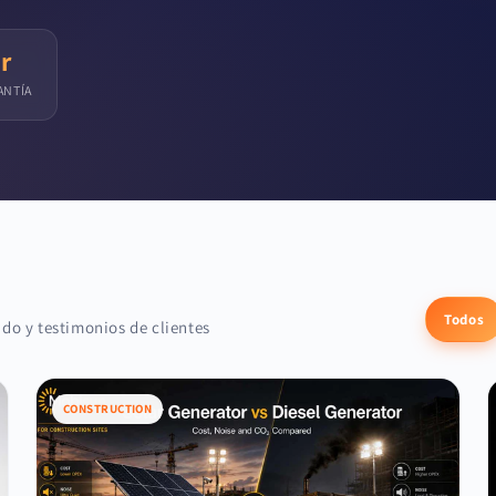
jr
ANTÍA
Todos
do y testimonios de clientes
CONSTRUCTION