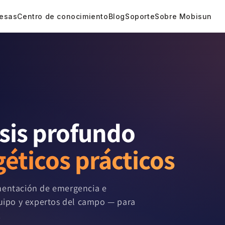
esas
Centro de conocimiento
Blog
Soporte
Sobre Mobisun
isis profundo
éticos prácticos
limentación de emergencia e
quipo y expertos del campo — para
.