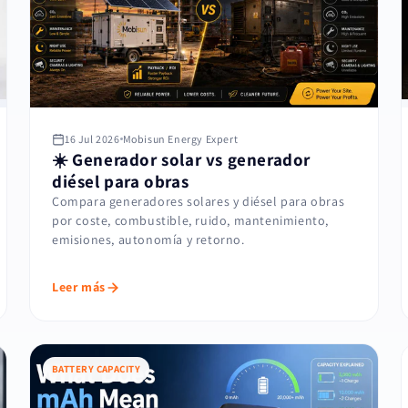
16 Jul 2026
Mobisun Energy Expert
☀️ Generador solar vs generador
diésel para obras
Compara generadores solares y diésel para obras
por coste, combustible, ruido, mantenimiento,
emisiones, autonomía y retorno.
Leer más
BATTERY CAPACITY