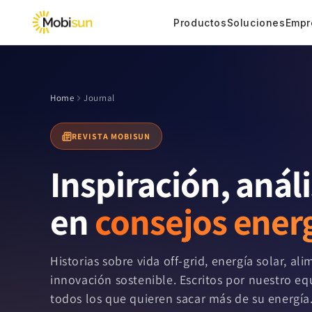
Ir
directamente
Productos
Soluciones
Empr
al contenido
Home
Journal
REVISTA MOBISUN
Inspiración, anál
en
consejos energ
Historias sobre vida off-grid, energía solar, a
innovación sostenible. Escritos por nuestro e
todos los que quieren sacar más de su energía