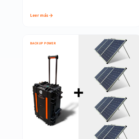
Leer más
BACKUP POWER