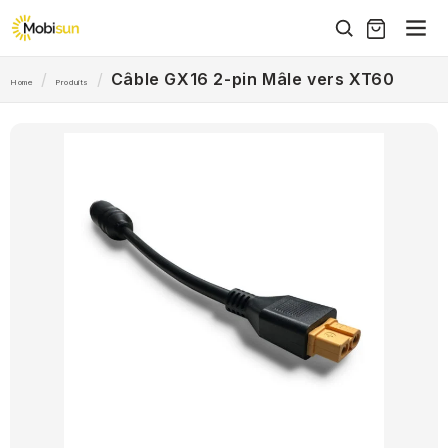
et
passer
au
contenu
/
/
Câble GX16 2-pin Mâle vers XT60
Home
Produits