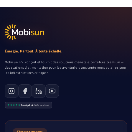
Énergie. Partout. À toute échelle.
Mobisun B.V. conçoit et fournit des solutions d'énergie portables premium —
des stations d'alimentation pour les aventuriers aux conteneurs solaires pour
les infrastructures critiques.
★★★★★
Trustpilot
·
209+ reviews
RESTEZ INFORMÉ