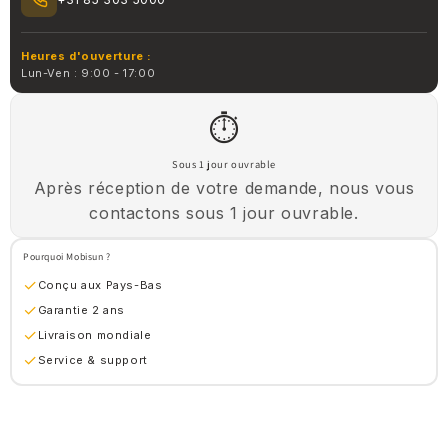
Heures d'ouverture :
Lun-Ven : 9:00 - 17:00
⏱
Sous 1 jour ouvrable
Après réception de votre demande, nous vous
contactons sous 1 jour ouvrable.
Pourquoi Mobisun ?
✓
Conçu aux Pays-Bas
✓
Garantie 2 ans
✓
Livraison mondiale
✓
Service & support