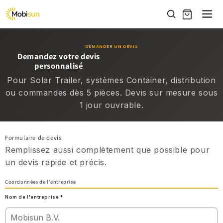
et
passer
au
contenu
DEMANDER UN DEVIS
Demandez votre devis
personnalisé
Pour Solar Trailer, systèmes Container, distribution
ou commandes dès 5 pièces. Devis sur mesure sous
1 jour ouvrable.
Formulaire de devis
Remplissez aussi complètement que possible pour
un devis rapide et précis.
Coordonnées de l'entreprise
Nom de l'entreprise *