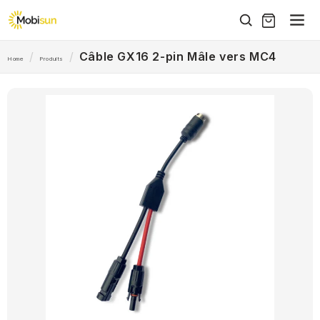
et
passer
au
contenu
/
/
Câble GX16 2-pin Mâle vers MC4
Home
Produits