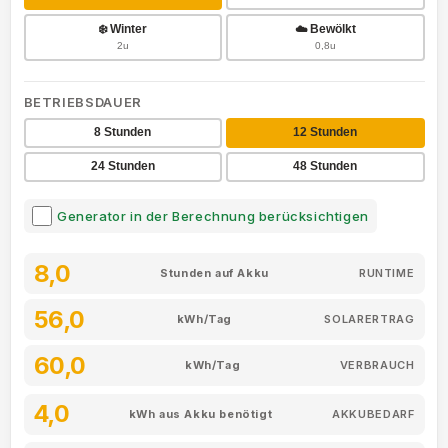
❄️ Winter
☁️ Bewölkt
2u
0,8u
BETRIEBSDAUER
8 Stunden
12 Stunden
24 Stunden
48 Stunden
Generator in der Berechnung berücksichtigen
8,0
Stunden auf Akku
RUNTIME
56,0
kWh/Tag
SOLARERTRAG
60,0
kWh/Tag
VERBRAUCH
4,0
kWh aus Akku benötigt
AKKUBEDARF