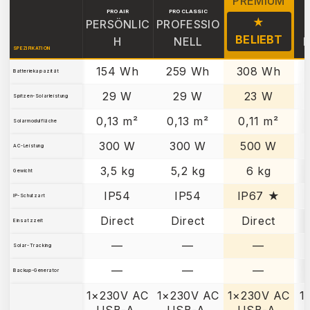
PREMIUM
PRO AIR
PRO CLASSIC
★
PERSÖNLIC
PROFESSIO
BELIEBT
H
NELL
SPEZIFIKATION
154 Wh
259 Wh
308 Wh
Batteriekapazität
29 W
29 W
23 W
Spitzen-Solarleistung
0,13 m²
0,13 m²
0,11 m²
Solarmodulfläche
300 W
300 W
500 W
AC-Leistung
3,5 kg
5,2 kg
6 kg
Gewicht
IP54
IP54
IP67 ★
IP-Schutzart
Direct
Direct
Direct
Einsatzzeit
—
—
—
Solar-Tracking
—
—
—
Backup-Generator
1×230V AC
1×230V AC
1×230V AC
1
USB-A,
USB-A,
USB-A,