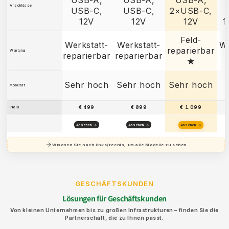
Anschlüsse
USB-C,
USB-C,
2×USB-C,
12V
12V
12V
1
Feld-
Werkstatt-
Werkstatt-
We
reparierbar
Wartung
reparierbar
reparierbar
★
Sehr hoch
Sehr hoch
Sehr hoch
Mobilität
€ 499
€ 899
€ 1.099
Preis
Ansehen →
Ansehen →
Ansehen →
Wischen Sie nach links/rechts, um alle Modelle zu sehen
GESCHÄFTSKUNDEN
Lösungen für Geschäftskunden
Von kleinen Unternehmen bis zu großen Infrastrukturen – finden Sie die
Partnerschaft, die zu Ihnen passt.