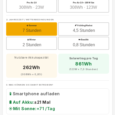
Pro Air 2.0
Pro Air 2.0 + 100 W Set
308Wh · 23W
308Wh · 123W
2. JAHRESZEIT / WETTERBEDINGUNGEN
☀️ Sommer
🍂 Frühling/Herbst
7 Stunden
4,5 Stunden
❄️ Winter
☁️ Bewölkt
2 Stunden
0,8 Stunden
Nutzbare Akkukapazität
Solarertrag pro Tag
861Wh
262Wh
(123W × 7,0 Stunden)
(308Wh × 0,85)
3. WAS KÖNNEN SIE DAMIT BETREIBEN?
📱
Smartphone aufladen
🔋
Auf Akku:
±21 Mal
☀️
Mit Sonne:
+71 /Tag