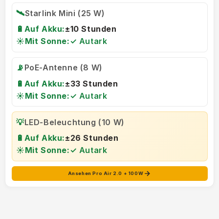
🛰️
Starlink Mini (25 W)
🔋
Auf Akku:
±10 Stunden
☀️
Mit Sonne:
✓ Autark
📡
PoE-Antenne (8 W)
🔋
Auf Akku:
±33 Stunden
☀️
Mit Sonne:
✓ Autark
💡
LED-Beleuchtung (10 W)
🔋
Auf Akku:
±26 Stunden
☀️
Mit Sonne:
✓ Autark
Ansehen Pro Air 2.0 + 100W