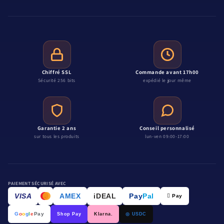
Chiffré SSL
Commande avant 17h00
Sécurité 256 bits
expédié le jour même
Garantie 2 ans
Conseil personnalisé
sur tous les produits
lun-ven 09:00-17:00
PAIEMENT SÉCURISÉ AVEC
VISA
AMEX
iDEAL
Pay
Pal
 Pay
.
G
o
o
g
l
e
Pay
Shop Pay
Klarna.
◎ USDC