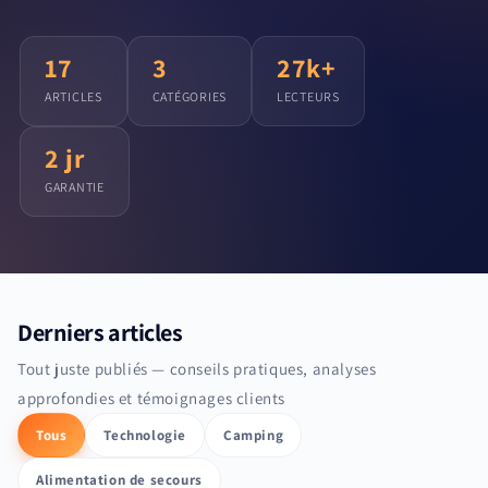
17
3
27k+
ARTICLES
CATÉGORIES
LECTEURS
2 jr
GARANTIE
Derniers articles
Tout juste publiés — conseils pratiques, analyses
approfondies et témoignages clients
Tous
Technologie
Camping
Alimentation de secours