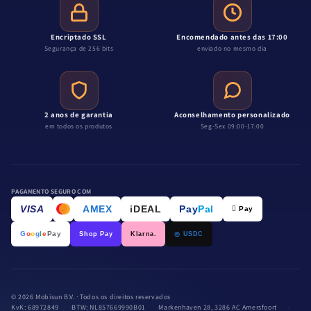
Encriptado SSL
Encomendado antes das 17:00
Segurança de 256 bits
enviado no mesmo dia
2 anos de garantia
Aconselhamento personalizado
em todos os produtos
Seg-Sex 09:00-17:00
PAGAMENTO SEGURO COM
VISA
AMEX
iDEAL
Pay
Pal
 Pay
.
G
o
o
g
l
e
Pay
Shop Pay
Klarna.
◎ USDC
© 2026 Mobisun B.V. · Todos os direitos reservados
KvK: 68972849
BTW: NL857669990B01
Markenhaven 28, 3286 AC Amersfoort