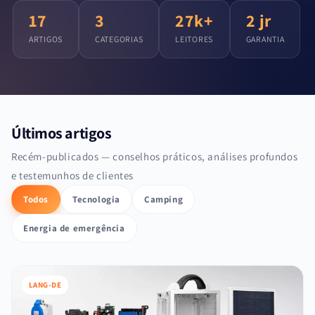
17
3
27k+
2 jr
ARTIGOS
CATEGORIAS
LEITORES
GARANTIA
Últimos artigos
Recém-publicados — conselhos práticos, análises profundos
e testemunhos de clientes
Todos
Tecnologia
Camping
Energia de emergência
LANG-DE