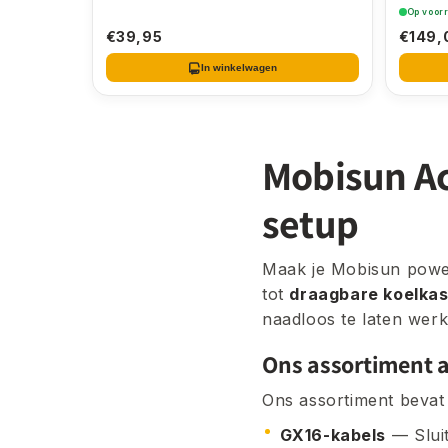
Op voor
€39,95
€149,
In winkelwagen
Mobisun Acc
setup
Maak je Mobisun power
tot
draagbare koelkas
naadloos te laten wer
Ons assortiment a
Ons assortiment bevat 
GX16-kabels
— Sluit