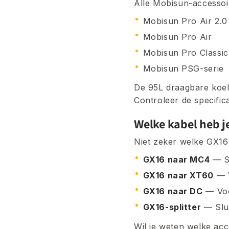
Alle Mobisun-accessoi
Mobisun Pro Air 2.0
Mobisun Pro Air
Mobisun Pro Classic
Mobisun PSG-serie
De 95L draagbare koel
Controleer de specifica
Welke kabel heb j
Niet zeker welke GX16-
GX16 naar MC4
— Sl
GX16 naar XT60
— V
GX16 naar DC
— Voo
GX16-splitter
— Slui
Wil je weten welke acc