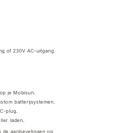
ng of 230V AC-uitgang.
op je Mobisun.
stom batterijsystemen.
C-plug.
ler laden.
jk de aanbevelingen op