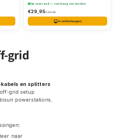
Op voorraad — vandaag verzonden
€29,95
€39,95
In winkelwagen
f-grid
kabels en splitters
off-grid setup
bisun powerstations.
ssingen:
teer naar