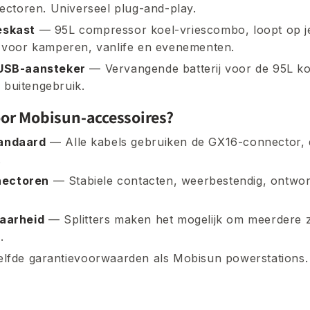
toren. Universeel plug-and-play.
eskast
— 95L compressor koel-vriescombo, loopt op 
l voor kamperen, vanlife en evenementen.
 USB-aansteker
— Vervangende batterij voor de 95L ko
buitengebruik.
or Mobisun-accessoires?
tandaard
— Alle kabels gebruiken de GX16-connector, 
.
nectoren
— Stabiele contacten, weerbestendig, ontwor
baarheid
— Splitters maken het mogelijk om meerdere
.
lfde garantievoorwaarden als Mobisun powerstations.