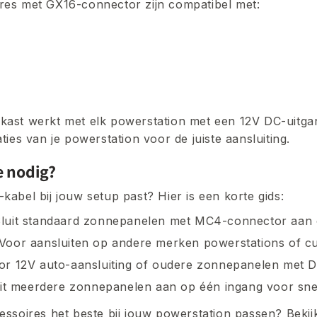
res met GX16-connector zijn compatibel met:
kast werkt met elk powerstation met een 12V DC-uitga
ties van je powerstation voor de juiste aansluiting.
e nodig?
kabel bij jouw setup past? Hier is een korte gids:
uit standaard zonnepanelen met MC4-connector aan 
oor aansluiten op andere merken powerstations of cu
r 12V auto-aansluiting of oudere zonnepanelen met D
t meerdere zonnepanelen aan op één ingang voor snel
essoires het beste bij jouw powerstation passen? Beki