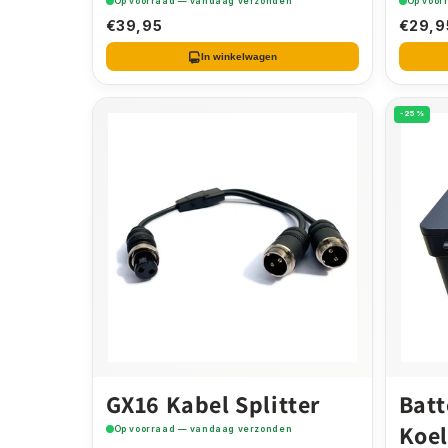
Op voorraad — vandaag verzonden
Op voor
€39,95
€29,9
In winkelwagen
-25%
GX16 Kabel Splitter
Batt
Koel
Op voorraad — vandaag verzonden