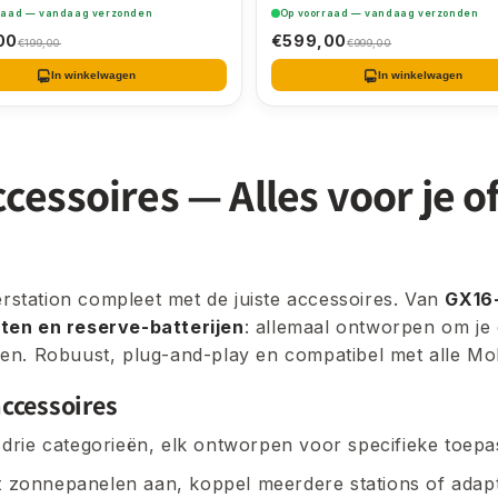
raad — vandaag verzonden
Op voorraad — vandaag verzonden
00
€599,00
€199,00
€999,00
In winkelwagen
In winkelwagen
essoires — Alles voor je of
station compleet met de juiste accessoires. Van
GX16-
ten en reserve-batterijen
: allemaal ontworpen om je 
ken. Robuust, plug-and-play en compatibel met alle Mo
ccessoires
drie categorieën, elk ontworpen voor specifieke toepa
 zonnepanelen aan, koppel meerdere stations of adap