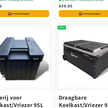
raad — vandaag verzonden
Op voorraad — vandaag verzonden
5
€39,95
In winkelwagen
In winkelwagen
-40%
erij voor
Draagbare
kast/Vriezer 95L
Koelkast/Vriezer 