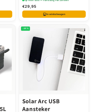
Op voorraad — vandaag verzonden
€29,95
In winkelwagen
-25%
Solar Arc USB
95L
Aansteker