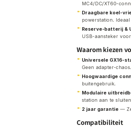
MC4/DC/XT60-connec
Draagbare koel-vri
powerstation. Ideaa
Reserve-batterij &
USB-aansteker voor 
Waarom kiezen vo
Universele GX16-s
Geen adapter-chaos
Hoogwaardige con
buitengebruik.
Modulaire uitbreid
station aan te sluiten
2 jaar garantie
— Ze
Compatibiliteit