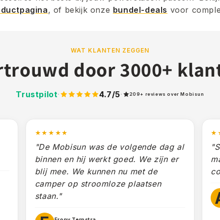
oductpagina
, of bekijk onze
bundel-deals
voor comple
WAT KLANTEN ZEGGEN
rtrouwd door 3000+ klan
Trustpilot
·
4.7
/5
·
209+ reviews over Mobisun
★★★★★
★
"De Mobisun was de volgende dag al
"S
binnen en hij werkt goed. We zijn er
ma
blij mee. We kunnen nu met de
co
camper op stroomloze plaatsen
staan."
Frony Terpstra