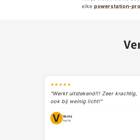
elke
powerstation-pr
Ve
★★★★★
"Werkt uitstekend!!! Zeer krachtig,
ook bij weinig licht!"
V
Vasta
Italië