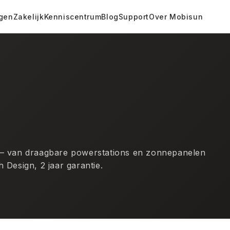
gen
Zakelijk
Kenniscentrum
Blog
Support
Over Mobisun
 — van draagbare powerstations en zonnepanelen
 Design, 2 jaar garantie.