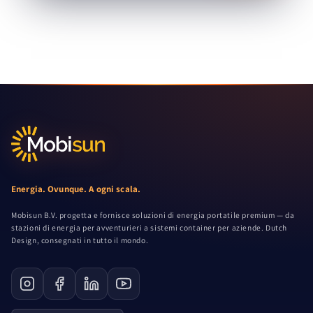
Energia. Ovunque. A ogni scala.
Mobisun B.V. progetta e fornisce soluzioni di energia portatile premium — da
stazioni di energia per avventurieri a sistemi container per aziende. Dutch
Design, consegnati in tutto il mondo.