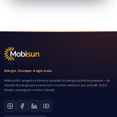
Energia. Ovunque. A ogni scala.
Mobisun B.V. progetta e fornisce soluzioni di energia portatile premium — da
stazioni di energia per avventurieri a sistemi container per aziende. Dutch
Design, consegnati in tutto il mondo.