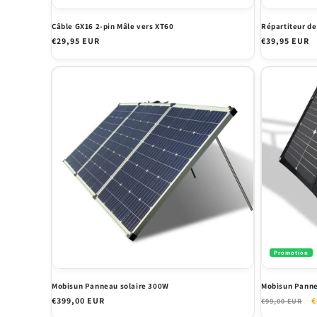
Câble GX16 2-pin Mâle vers XT60
Répartiteur de
Prix
€29,95 EUR
Prix
€39,95 EUR
habituel
habituel
Promotion
Mobisun Panneau solaire 300W
Mobisun Panne
Prix
€399,00 EUR
Prix
P
€
€99,00 EUR
habituel
habituel
p