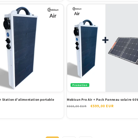
Promotion
r Station d'alimentation portable
Mobisun Pro Air + Pack Panneau solaire 60
Prix
Prix
€599,00 EUR
€668,00 EUR
habituel
promotionnel