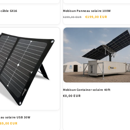
 câble GX16
Mobisun Panneau solaire 100W
Prix
Prix
€199,00 EUR
€299,00 EUR
habituel
promotionnel
Mobisun Container solaire 40ft
Prix
€0,00 EUR
habituel
au solaire USB 30W
rix
69,00 EUR
romotionnel