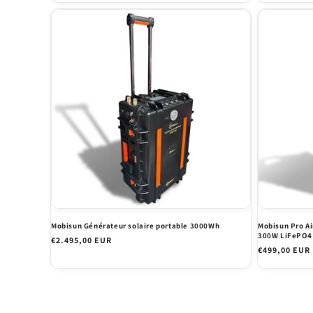
Mobisun Générateur solaire portable 3000Wh
Mobisun Pro Ai
300W LiFePO4
Prix
€2.495,00 EUR
Prix
€499,00 EUR
habituel
habituel