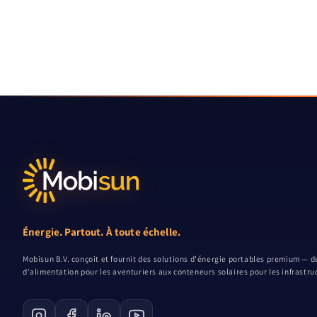
Énergie. Partout. À toute échelle.
Mobisun B.V. conçoit et fournit des solutions d'énergie portables premium — d
d'alimentation pour les aventuriers aux conteneurs solaires pour les infrastruc