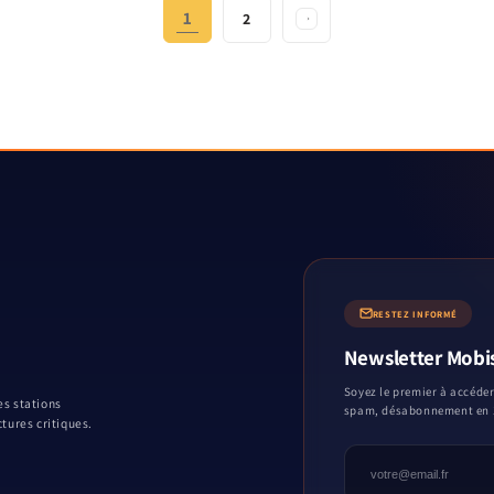
1
2
RESTEZ INFORMÉ
Newsletter Mobi
Soyez le premier à accéder
es stations
spam, désabonnement en 1
tures critiques.