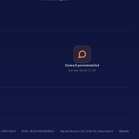
Conseil personnalisé
lun-ven 09:00-17:00
: 68972849
BTW: NL857669990B01
Markenhaven 28, 3286 AC Amersfoort
Détails