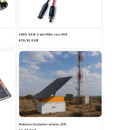
Câble GX16 2-pin Mâle vers MC4
Prix
€39,95 EUR
habituel
Mobisun Container solaire 20ft