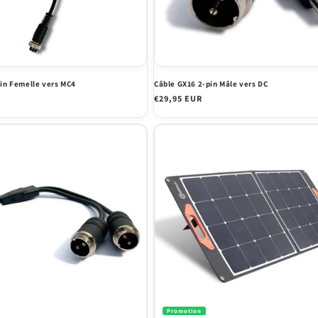
in Femelle vers MC4
Câble GX16 2-pin Mâle vers DC
Prix
€29,95 EUR
habituel
Promotion