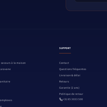
SUPPORT
 secours à la maison
Contact
Caravane
Questions fréquentes
Livraison & délai
anitaire
Retours
Garantie (2 ans)
Politique de retour
+31 85 3033 500
Complexes
re