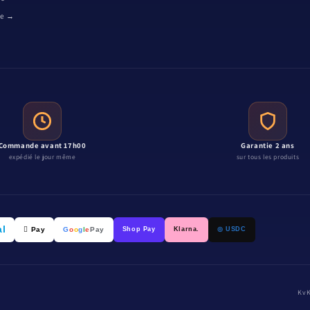
re →
Commande avant 17h00
Garantie 2 ans
expédié le jour même
sur tous les produits
al
 Pay
G
o
o
g
l
e
Pay
Shop Pay
Klarna.
◎ USDC
KvK