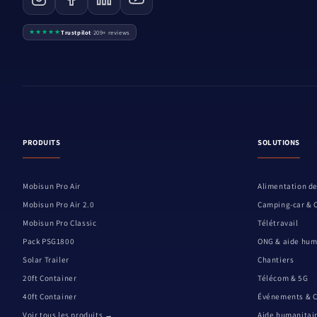
★★★★★
Trustpilot
·
209+ reviews
PRODUITS
SOLUTIONS
Mobisun Pro Air
Alimentation de
Mobisun Pro Air 2.0
Camping-car & 
Mobisun Pro Classic
Télétravail
Pack PSG1800
ONG & aide hum
Solar Trailer
Chantiers
20ft Container
Télécom & 5G
40ft Container
Événements & 
Voir tous les produits →
Aide humanitai