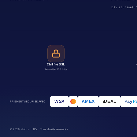
Devis sur mesu
Chiffré SSL
Sécurité 256 bits
VISA
AMEX
iDEAL
Pay
P
PAIEMENT SÉCURISÉ AVEC
.
© 2026 Mobisun B.V. · Tous droits réservés