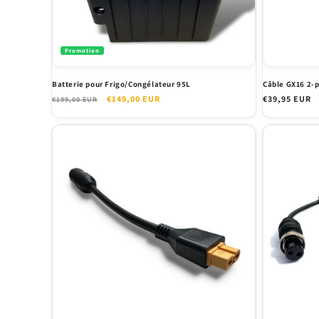
i
o
Promotion
n
Batterie pour Frigo/Congélateur 95L
Câble GX16 2-p
Prix
Prix
€149,00 EUR
Prix
€39,95 EUR
€199,00 EUR
habituel
promotionnel
habituel
: