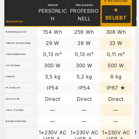
PREMIUM
PRO AIR
PRO CLASSIC
★
PERSÖNLIC
PROFESSIO
BELIEBT
H
NELL
SPEZIFIKATION
154 Wh
259 Wh
308 Wh
Batteriekapazität
29 W
29 W
23 W
Spitzen-Solarleistung
0,13 m²
0,13 m²
0,11 m²
Solarmodulfläche
300 W
300 W
500 W
AC-Leistung
3,5 kg
5,2 kg
6 kg
Gewicht
IP54
IP54
IP67 ★
IP-Schutzart
Direct
Direct
Direct
Einsatzzeit
—
—
—
Solar-Tracking
—
—
—
Backup-Generator
1×230V AC
1×230V AC
1×230V AC
1
USB-A,
USB-A,
USB-A,