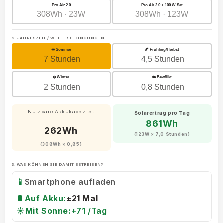
Pro Air 2.0
Pro Air 2.0 + 100 W Set
308Wh · 23W
308Wh · 123W
2. JAHRESZEIT / WETTERBEDINGUNGEN
☀️ Sommer
🍂 Frühling/Herbst
7 Stunden
4,5 Stunden
❄️ Winter
☁️ Bewölkt
2 Stunden
0,8 Stunden
Nutzbare Akkukapazität
Solarertrag pro Tag
861Wh
262Wh
(123W × 7,0 Stunden)
(308Wh × 0,85)
3. WAS KÖNNEN SIE DAMIT BETREIBEN?
📱
Smartphone aufladen
🔋
Auf Akku:
±21 Mal
☀️
Mit Sonne:
+71 /Tag