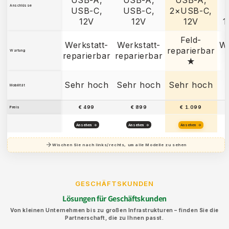
Anschlüsse
USB-C,
USB-C,
2×USB-C,
12V
12V
12V
1
Feld-
Werkstatt-
Werkstatt-
We
reparierbar
Wartung
reparierbar
reparierbar
★
Sehr hoch
Sehr hoch
Sehr hoch
Mobilität
€ 499
€ 899
€ 1.099
Preis
Ansehen →
Ansehen →
Ansehen →
Wischen Sie nach links/rechts, um alle Modelle zu sehen
GESCHÄFTSKUNDEN
Lösungen für Geschäftskunden
Von kleinen Unternehmen bis zu großen Infrastrukturen – finden Sie die
Partnerschaft, die zu Ihnen passt.