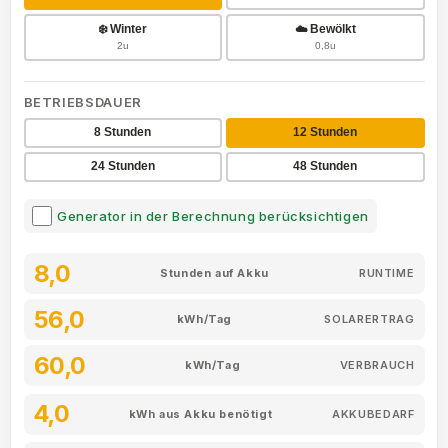
❄️ Winter
☁️ Bewölkt
2u
0,8u
BETRIEBSDAUER
8 Stunden
12 Stunden
24 Stunden
48 Stunden
Generator in der Berechnung berücksichtigen
8,0
Stunden auf Akku
RUNTIME
56,0
kWh/Tag
SOLARERTRAG
60,0
kWh/Tag
VERBRAUCH
4,0
kWh aus Akku benötigt
AKKUBEDARF