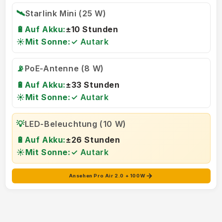
🛰️
Starlink Mini (25 W)
🔋
Auf Akku:
±10 Stunden
☀️
Mit Sonne:
✓ Autark
📡
PoE-Antenne (8 W)
🔋
Auf Akku:
±33 Stunden
☀️
Mit Sonne:
✓ Autark
💡
LED-Beleuchtung (10 W)
🔋
Auf Akku:
±26 Stunden
☀️
Mit Sonne:
✓ Autark
Ansehen Pro Air 2.0 + 100W