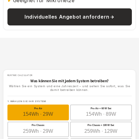
Geeignet für Mikronetze
Individuelles Angebot anfordern
RUNTIME CALCULATOR
Was können Sie mit jedem System betreiben?
Wählen Sie ein System und eine Jahreszeit – und sehen Sie sofort, was Sie
damit betreiben können.
1. WÄHLEN SIE IHR SYSTEM
Pro Air
Pro Air + 60 W Set
154Wh · 29W
154Wh · 89W
Pro Classic
Pro Classic + 100 W Set
259Wh · 29W
259Wh · 129W