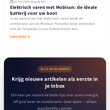
20 Jun 2024
Shopify API
Elektrisch varen met Mobisun: de ideale
batterij voor uw boot
In de wereld van het elektrisch varen biedt de
combinatie van de Mobisun Portable Solar Generator
met de Torqeedo Cruise Elektromotor een...
Lees meer
BLIJF OP DE HOOGTE
Krijg nieuwe artikelen als eerste in
je inbox
Eén keer per maand de beste tips over zonne-energie,
off-grid leven en noodstroom. Geen spam — alleen
waardevolle content.