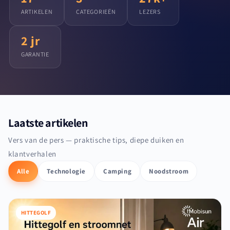
ARTIKELEN
CATEGORIEËN
LEZERS
2 jr
GARANTIE
Laatste artikelen
Vers van de pers — praktische tips, diepe duiken en
klantverhalen
Alle
Technologie
Camping
Noodstroom
HITTEGOLF