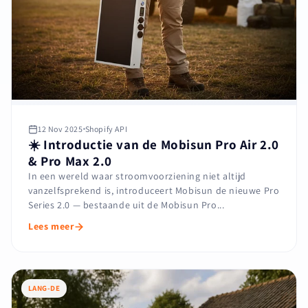
12 Nov 2025
Shopify API
☀️ Introductie van de Mobisun Pro Air 2.0
& Pro Max 2.0
In een wereld waar stroomvoorziening niet altijd
vanzelfsprekend is, introduceert Mobisun de nieuwe Pro
Series 2.0 — bestaande uit de Mobisun Pro...
Lees meer
LANG-DE