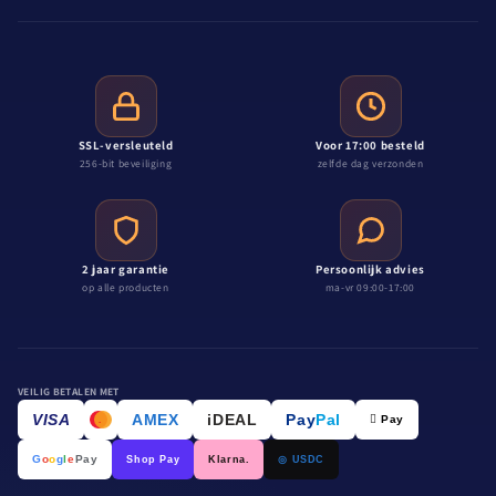
SSL-versleuteld
Voor 17:00 besteld
256-bit beveiliging
zelfde dag verzonden
2 jaar garantie
Persoonlijk advies
op alle producten
ma-vr 09:00-17:00
VEILIG BETALEN MET
VISA
AMEX
iDEAL
Pay
Pal
 Pay
.
G
o
o
g
l
e
Pay
Shop Pay
Klarna.
◎ USDC