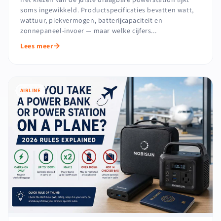
soms ingewikkeld. Productspecificaties bevatten watt,
wattuur, piekvermogen, batterijcapaciteit en
zonnepaneel-invoer — maar welke cijfers...
Lees meer
AIRLINE